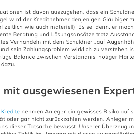
tuationen ist davon auszugehen, dass ein Schuldn
gel wird der Kreditnehmer denjenigen Gläubiger zu
zeitlich wie auch materiell). Es sei denn, er mach
nte Beratung und Lösungsansätze trotz Ausstand). 
tes Verhandeln mit dem Schuldner „auf Augenhöhe“, 
und sein Zahlungsproblem wirklich zu verstehen ist
ichtige Balance zwischen Verständnis, nötiger Här
 dazu.
 mit ausgewiesenen Exper
 Kredite
 nehmen Anleger ein gewisses Risiko auf s
pät oder gar nicht zurückzahlen werden. Anleger m
 uns dieser Tatsache bewusst. Unserer Überzeugun
oaktive Taktik im Umgang mit diesen zwangsläufige