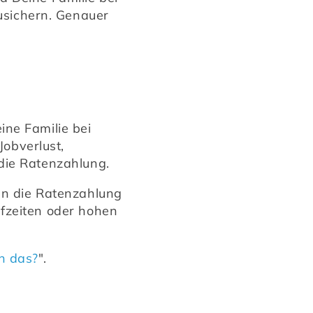
sichern. Genauer 
ne Familie bei 
bverlust, 
die Ratenzahlung. 
nn die Ratenzahlung 
fzeiten oder hohen 
ch das?
".