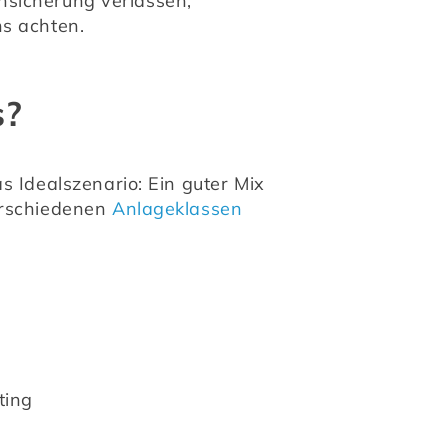
ensicherung verlassen, 
ns achten.
s?
 Idealszenario: Ein guter Mix 
erschiedenen 
Anlageklassen
ting