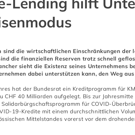
e-Lending hilft Un
isenmodus
ind die wirtschaftlichen Einschränkungen der le
ind die finanziellen Reserven trotz schnell geflo
cher sieht die Existenz seines Unternehmens bed
ernehmen dabei unterstützen kann, den Weg aus
res hat der Bundesrat ein Kreditprogramm für KM
 CHF 40 Milliarden aufgelegt. Bis zur Jahresmitte
m Solidarbürgschaftsprogramm für COVID-Überbrüc
D-19-Kredite mit einem durchschnittlichen Volu
nössischen Mittelstandes vorerst vor dem drohend