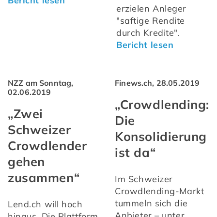
Bericht lesen
erzielen Anleger 
"saftige Rendite 
durch Kredite". 
Bericht lesen
NZZ am Sonntag,
Finews.ch, 28.05.2019
02.06.2019
„Crowdlending:
„Zwei
Die
Schweizer
Konsolidierung
Crowdlender
ist da“
gehen
zusammen“
Im Schweizer 
Crowdlending-Markt 
tummeln sich die 
Lend.ch will hoch 
Anbieter – unter 
hinaus. Die Plattform 