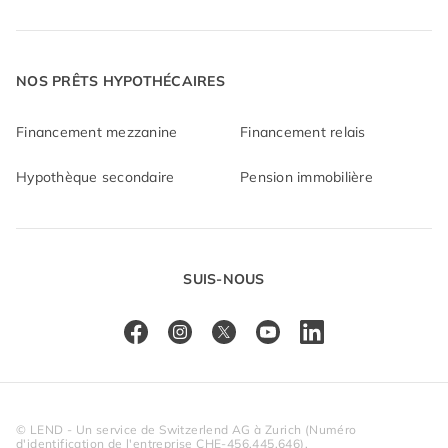
NOS PRÊTS HYPOTHÉCAIRES
Financement mezzanine
Financement relais
Hypothèque secondaire
Pension immobilière
SUIS-NOUS
© LEND - Un service de Switzerlend AG à Zurich (Numéro 
d'identification de l'entreprise CHE-456.445.646).