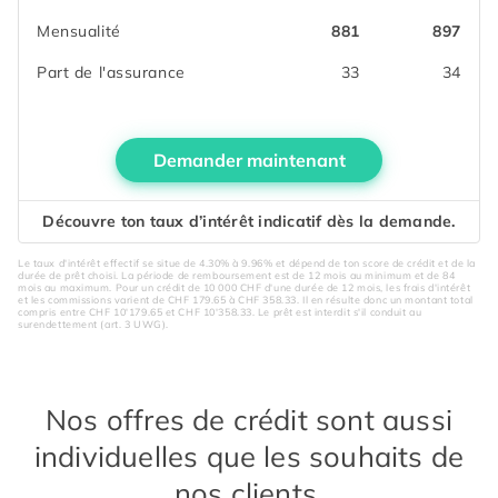
Mensualité
881
897
Part de l'assurance
33
34
Demander maintenant
Découvre ton taux d’intérêt indicatif dès la demande.
Le taux d'intérêt effectif se situe de 4.30% à 9.96% et dépend de ton score de crédit et de la
durée de prêt choisi. La période de remboursement est de 12 mois au minimum et de 84
mois au maximum. Pour un crédit de 10 000 CHF d'une durée de 12 mois, les frais d'intérêt
et les commissions varient de CHF 179.65 à CHF 358.33. Il en résulte donc un montant total
compris entre CHF 10'179.65 et CHF 10'358.33. Le prêt est interdit s'il conduit au
surendettement (art. 3 UWG).
Nos offres de crédit sont aussi
individuelles que les souhaits de
nos clients.