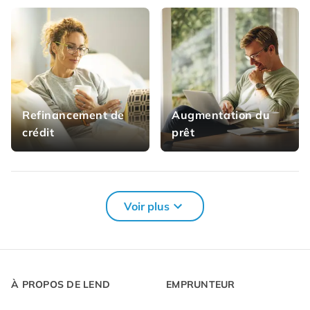
Refinancement de
Augmentation du
crédit
prêt
Plus de solutions de prêt pour toi
Voir plus
Prêt automobile
Prêt de formation
Prêt immobilier
Prêt médical
À PROPOS DE LEND
EMPRUNTEUR
Refinancement de