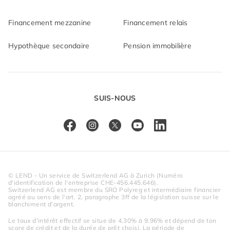
Financement mezzanine
Financement relais
Hypothèque secondaire
Pension immobilière
SUIS-NOUS
© LEND - Un service de Switzerlend AG à Zurich (Numéro 
d'identification de l'entreprise CHE-456.445.646).
Switzerlend AG est membre du SRO Polyreg et intermédiaire financier 
agréé au sens de l'art. 2, paragraphe 3ff de la législation suisse sur le 
blanchiment d'argent.
Le taux d'intérêt effectif se situe de 4.30% à 9.96% et dépend de ton 
score de crédit et de la durée de prêt choisi. La période de 