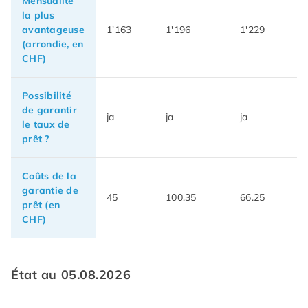
Mensualité
la plus
avantageuse
1'163
1'196
1'229
(arrondie, en
CHF)
Possibilité
de garantir
ja
ja
ja
le taux de
prêt ?
Coûts de la
garantie de
45
100.35
66.25
prêt (en
CHF)
État au 05.08.2026